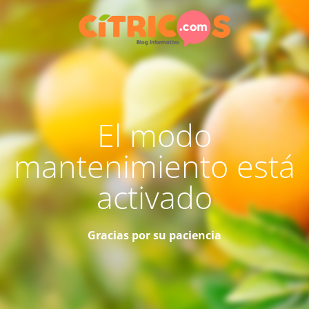
El modo
mantenimiento está
activado
Gracias por su paciencia