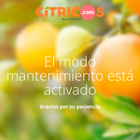
El modo
mantenimiento está
activado
Gracias por su paciencia