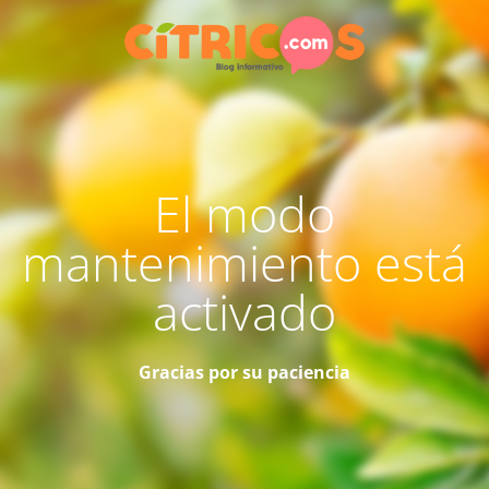
El modo
mantenimiento está
activado
Gracias por su paciencia