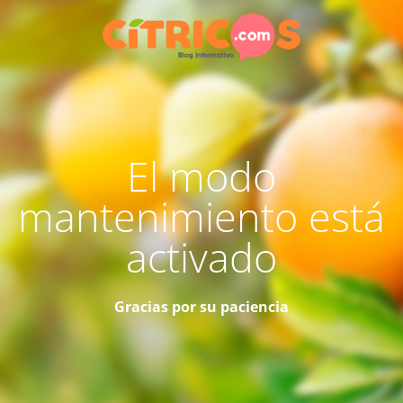
El modo
mantenimiento está
activado
Gracias por su paciencia