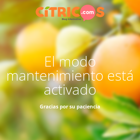
El modo
mantenimiento está
activado
Gracias por su paciencia