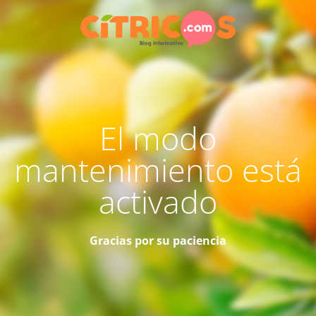
El modo
mantenimiento está
activado
Gracias por su paciencia