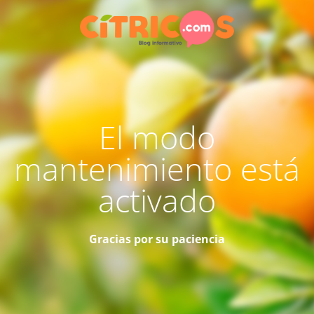
El modo
mantenimiento está
activado
Gracias por su paciencia