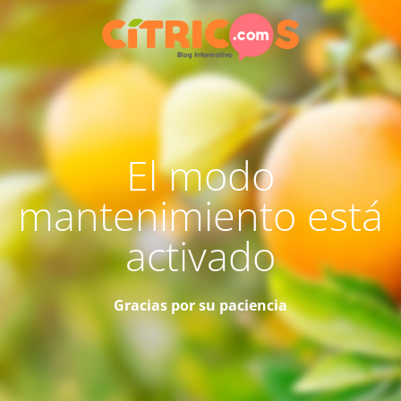
El modo
mantenimiento está
activado
Gracias por su paciencia