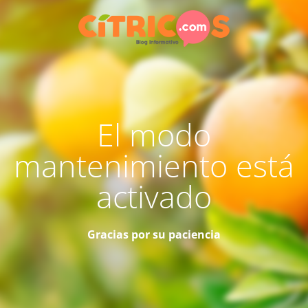
El modo
mantenimiento está
activado
Gracias por su paciencia