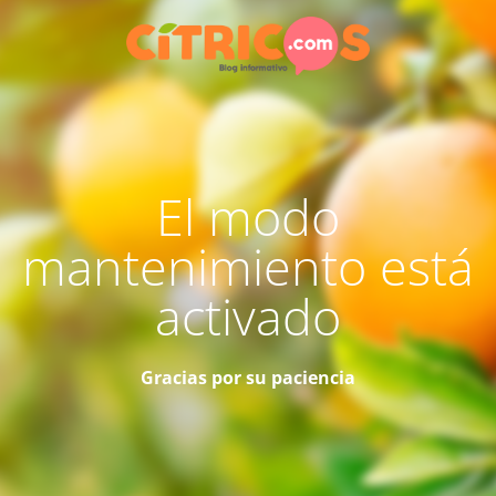
El modo
mantenimiento está
activado
Gracias por su paciencia