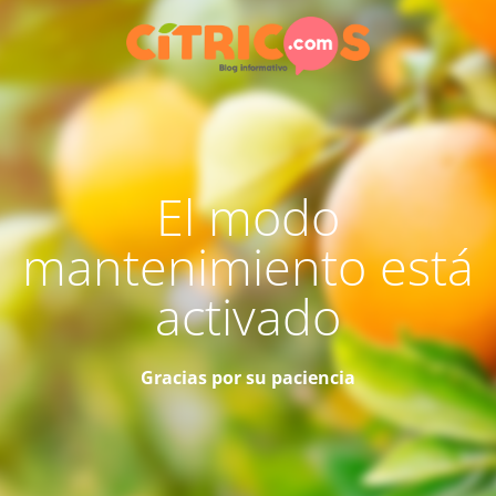
El modo
mantenimiento está
activado
Gracias por su paciencia