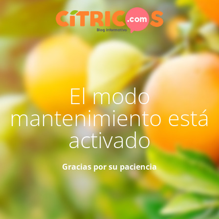
El modo
mantenimiento está
activado
Gracias por su paciencia