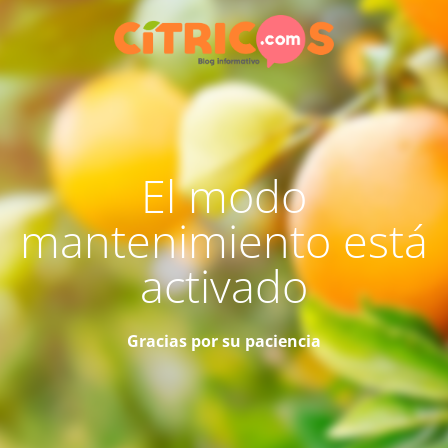
El modo
mantenimiento está
activado
Gracias por su paciencia