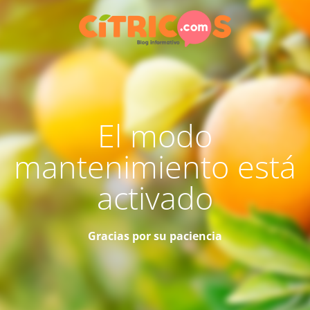
El modo
mantenimiento está
activado
Gracias por su paciencia