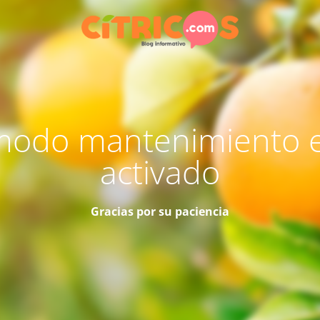
modo mantenimiento 
activado
Gracias por su paciencia