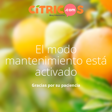
El modo
mantenimiento está
activado
Gracias por su paciencia