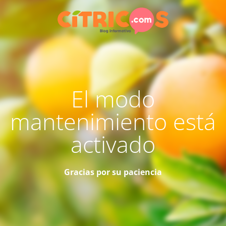
El modo
mantenimiento está
activado
Gracias por su paciencia