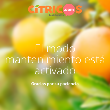
El modo
mantenimiento está
activado
Gracias por su paciencia