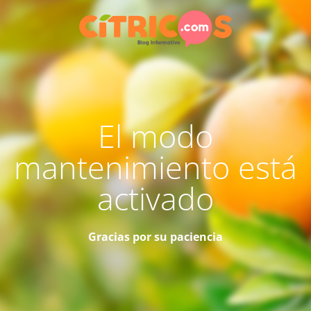
El modo
mantenimiento está
activado
Gracias por su paciencia