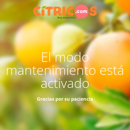
El modo
mantenimiento está
activado
Gracias por su paciencia