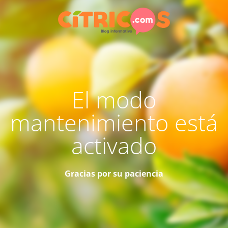
El modo
mantenimiento está
activado
Gracias por su paciencia