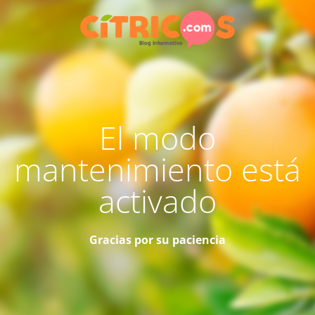
El modo
mantenimiento está
activado
Gracias por su paciencia