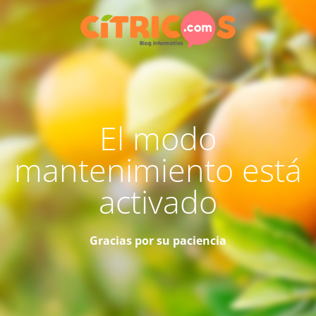
El modo
mantenimiento está
activado
Gracias por su paciencia