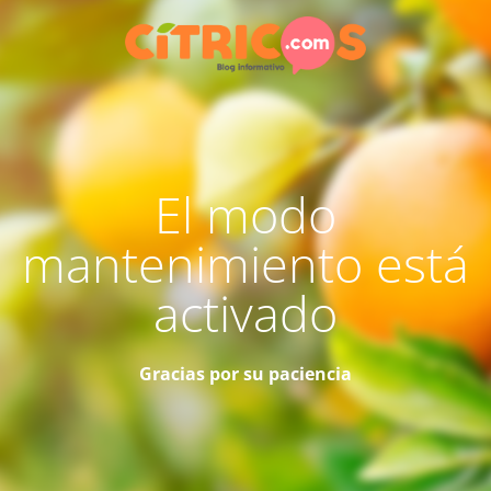
El modo
mantenimiento está
activado
Gracias por su paciencia