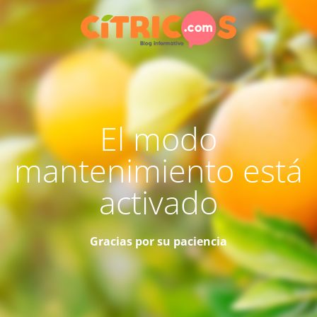
El modo
mantenimiento está
activado
Gracias por su paciencia