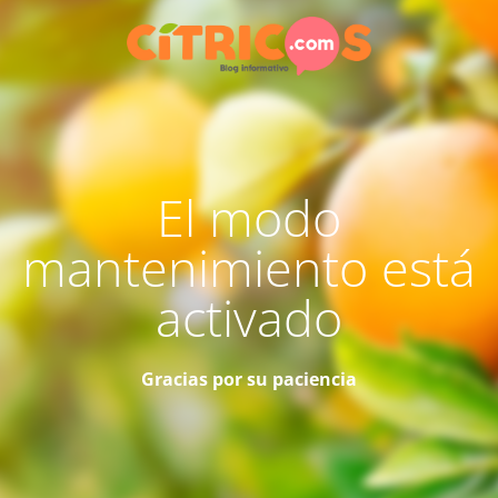
El modo
mantenimiento está
activado
Gracias por su paciencia