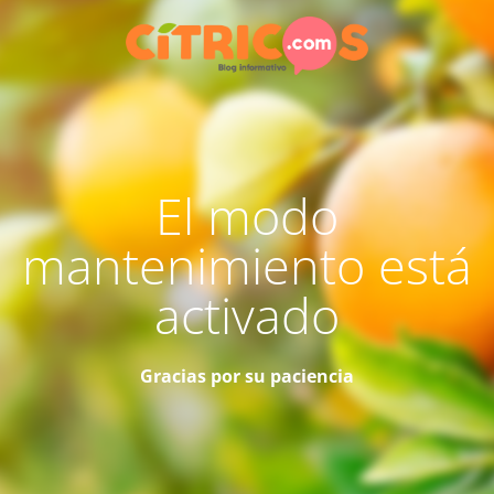
El modo
mantenimiento está
activado
Gracias por su paciencia