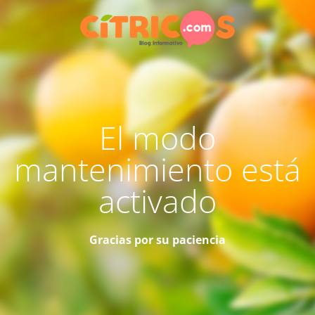
El modo
mantenimiento está
activado
Gracias por su paciencia