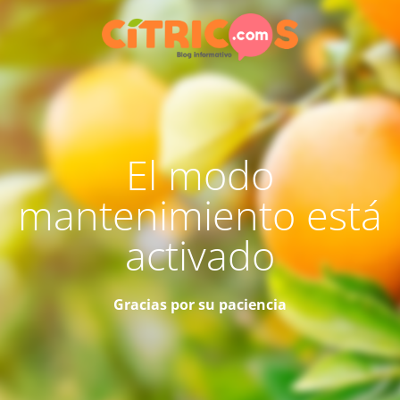
El modo
mantenimiento está
activado
Gracias por su paciencia