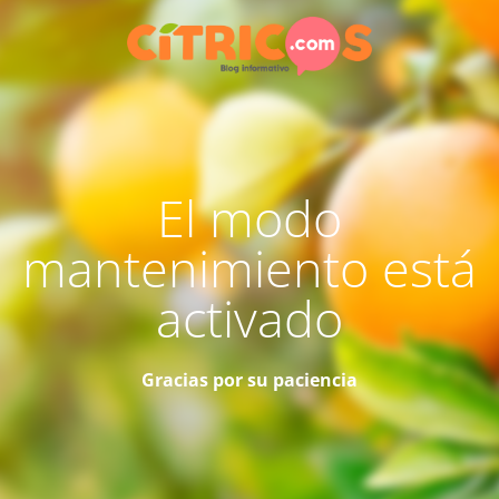
El modo
mantenimiento está
activado
Gracias por su paciencia