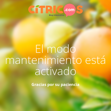
El modo
mantenimiento está
activado
Gracias por su paciencia