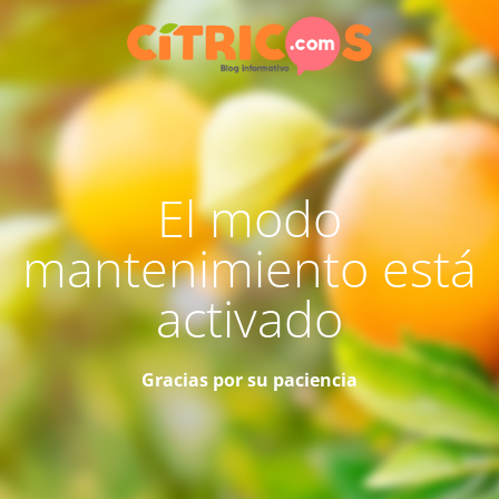
El modo
mantenimiento está
activado
Gracias por su paciencia