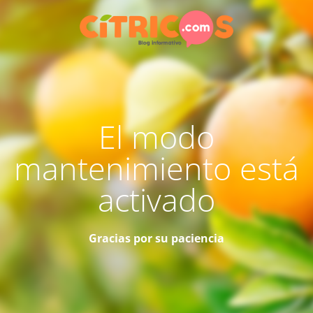
El modo
mantenimiento está
activado
Gracias por su paciencia