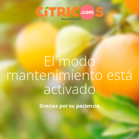
El modo
mantenimiento está
activado
Gracias por su paciencia