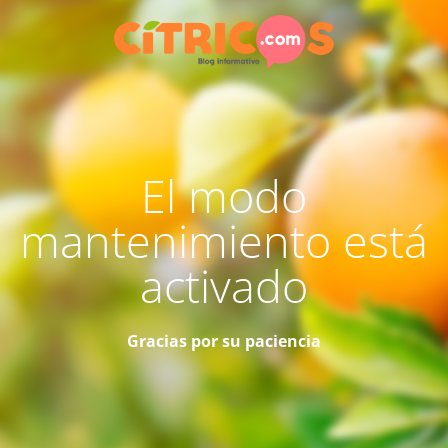
El modo
mantenimiento está
activado
Gracias por su paciencia