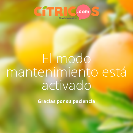
El modo
mantenimiento está
activado
Gracias por su paciencia