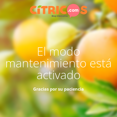
El modo
mantenimiento está
activado
Gracias por su paciencia